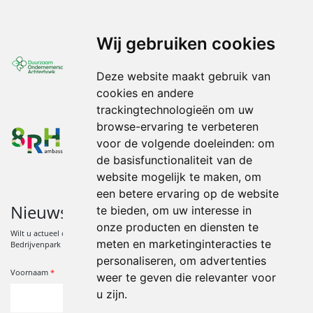
Wij gebruiken cookies
Duurzaam Ondernemerscentrum Achterhoek
Deze website maakt gebruik van
cookies en andere
trackingtechnologieën om uw
browse-ervaring te verbeteren
8RHK
voor de volgende doeleinden:
om
de basisfunctionaliteit van de
website mogelijk te maken
,
om
een betere ervaring op de website
Nieuwsbrief
te bieden
,
om uw interesse in
onze producten en diensten te
Wilt u actueel op de hoogte blijven van ontwikkelingen en activiteiten op
meten en marketinginteracties te
Bedrijvenpark Wijnbergen? Meld u zich dan aan voor de Nieuwsbrief.
personaliseren
,
om advertenties
*
Verplicht veld
Voornaam
*
weer te geven die relevanter voor
u zijn
.