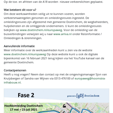
Op de toe- en afritten van de A18 worden nieuwe verkeerslichten geplaatst.
Wat betekent dit voor u?
Om deze werkzaamheden veilig uit te kunnen voeren, worden
verkeersmaatregelen genomen en omleidingsroutes ingesteld. De
omleidingsroutes zijn afgestemd met gemeente Doetinchem, de wegbeheerders,
hulpdiensten en de omliggende ondernemers. U kunt de omleidingsroutes
bekijken op
www.doetinchem.nl/europaweg
. Voor de omleiding van de
busverbindingen verwijzen wij u naar
www.arriva.nl
onder Reisinformatie /
Omleidingen & stremmingen.
Aanvullende informatie
Meer informatie over de werkzaamheden kunt u zien via de website
www.doetinchem.nl/europaweg
Op deze website kunt u ook de digitale
bijeenkomst van 16 februari 2021 terug kijken via het YouTube kanaal van de
gemeente Doetinchem.
Contactpersonen
Heeft u nog vragen? Neem dan contact op met de omgevingsmanager Sjon van
Kruijsbergen of Sandra van Wijnen via 0313-476100 of
europaweg@hoornstra-
infrabouw.nl
.