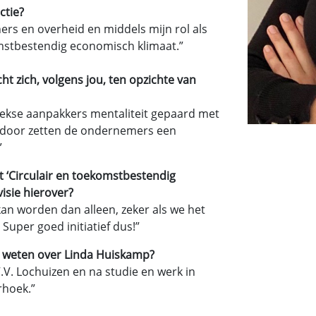
ctie?
rs en overheid en middels mijn rol als
mstbestendig economisch klimaat.”
zich, volgens jou, ten opzichte van
kse aanpakkers mentaliteit gepaard met
erdoor zetten de ondernemers een
”
t ‘Circulair en toekomstbestendig
isie hierover?
kan worden dan alleen, zeker als we het
uper goed initiatief dus!”
en weten over Linda Huiskamp?
V.V. Lochuizen en na studie en werk in
rhoek.”