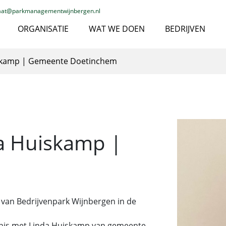
iaat@parkmanagementwijnbergen.nl
ORGANISATIE
WAT WE DOEN
BEDRIJVEN
uiskamp | Gemeente Doetinchem
da Huiskamp |
 van Bedrijvenpark Wijnbergen in de
ennis met Linda Huiskamp van gemeente