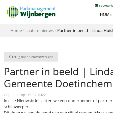
secretar
HOME
Home
Laatste nieuws
Partner in beeld | Linda H
Terug naar nieuwsoverzicht
Partner in beeld | Lin
Gemeente Doetinchem
Geplaatst op: 15-02-2022
In elke Nieuwsbrief zetten we een ondernemer of partner
schijnwerpers.
Dit doen we aan de hand van een vijftal vragen. Maak k