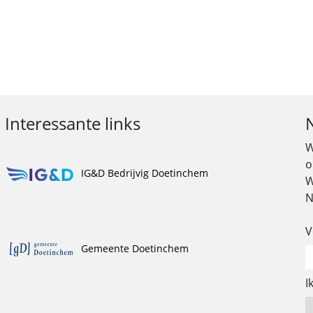
Interessante links
W
o
IG&D Bedrijvig Doetinchem
W
N
V
Gemeente Doetinchem
I