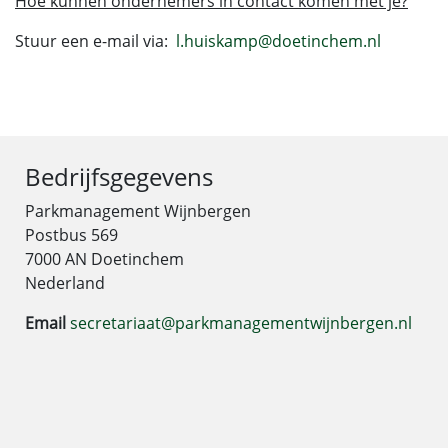
Hoe kunnen ondernemers in contact komen met je?
Stuur een e-mail via:
l.huiskamp@doetinchem.nl
Bedrijfsgegevens
Parkmanagement Wijnbergen
Postbus 569
7000 AN Doetinchem
Nederland
Email
secretariaat@parkmanagementwijnbergen.nl