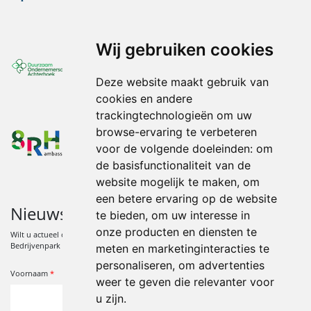
Wij gebruiken cookies
Duurzaam Ondernemerscentrum Achterhoek
Deze website maakt gebruik van
cookies en andere
trackingtechnologieën om uw
browse-ervaring te verbeteren
8RHK
voor de volgende doeleinden:
om
de basisfunctionaliteit van de
website mogelijk te maken
,
om
een betere ervaring op de website
Nieuwsbrief
te bieden
,
om uw interesse in
onze producten en diensten te
Wilt u actueel op de hoogte blijven van ontwikkelingen en activiteiten op
Bedrijvenpark Wijnbergen? Meld u zich dan aan voor de Nieuwsbrief.
meten en marketinginteracties te
*
Verplicht veld
personaliseren
,
om advertenties
Voornaam
*
weer te geven die relevanter voor
u zijn
.