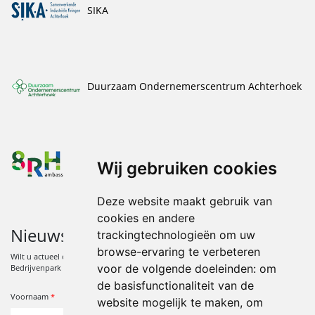
SIKA
Duurzaam Ondernemerscentrum Achterhoek
8RHK
Wij gebruiken cookies
Deze website maakt gebruik van
cookies en andere
Nieuwsbrief
trackingtechnologieën om uw
browse-ervaring te verbeteren
Wilt u actueel op de hoogte blijven van ontwikkelingen en activiteiten op
voor de volgende doeleinden:
om
Bedrijvenpark Wijnbergen? Meld u zich dan aan voor de Nieuwsbrief.
de basisfunctionaliteit van de
*
Verplicht veld
Voornaam
*
website mogelijk te maken
,
om