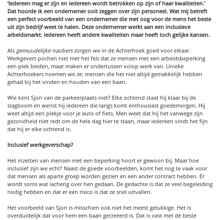
‘Iedereen mag er zijn en iedereen wordt betrokken op zijn of haar kwaliteiten.’
Dat hoorde ik een ondernemer ooit zeggen over zijn personeel. Wat mij betreft
een perfect voorbeeld van een ondernemer die met oog voor de mens het beste
uit zijn bedrijf weet te halen. Deze ondernemer werkt aan een inclusieve
arbeidsmarkt: iedereen heeft andere kwaliteiten maar heeft toch gelijke kansen.
Als
gemuudelijke naobers
zorgen we in de Achterhoek goed voor elkaar.
Werkgevers pochen niet met het feit dat ze mensen met een arbeidsbeperking
een plek bieden, maar maken er ondertussen volop werk van. Unieke
Achterhoekers noemen we ze: mensen die het niet altijd gemakkelijk hebben
gehad bij het vinden en houden van een baan.
Wie kent Sjon van de parkeerplaats niet? Elke ochtend staat hij klaar bij de
slagboom en wenst hij iedereen die langs komt enthousiast goedemorgen. Hij
weet altijd een plekje voor je auto of fiets. Men weet dat hij het vanwege zijn
gezondheid niet redt om de hele dag hier te staan, maar iedereen vindt het fijn
dat hij er elke ochtend is.
Inclusief werkgeverschap?
Het inzetten van mensen met een beperking hoort er gewoon bij. Maar hoe
inclusief zijn we echt? Naast de goede voorbeelden, komt het nog te vaak voor
dat mensen als aparte groep worden gezien en een ander contract hebben. Er
wordt soms wat lacherig over hen gedaan. De gedachte is dat ze veel begeleiding
nodig hebben en dat er een risico is dat ze snel uitvallen.
Het voorbeeld van Sjon is misschien ook niet het meest gelukkige. Het is
overduidelijk dat voor hem een baan gecreëerd is. Dat is vast met de beste