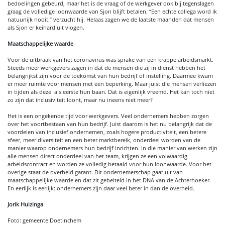
bedoelingen gebeurd, maar het is de vraag of de werkgever ook bij tegenslagen
graag de volledige loonwaarde van Sjon blijft betalen. “Een echte collega word ik
natuurlijk nooit.” verzucht hij. Helaas zagen we de laatste maanden dat mensen
als Sjon er keihard uit vlogen.
Maatschappelijke waarde
Voor de uitbraak van het coronavirus was sprake van een krappe arbeidsmarkt.
Steeds meer werkgevers zagen in dat de mensen die zij in dienst hebben het
belangrijkst zijn voor de toekomst van hun bedrijf of instelling. Daarmee kwam
er meer ruimte voor mensen met een beperking. Maar juist die mensen verliezen
in tijden als deze als eerste hun baan. Dat is eigenlijk vreemd. Het kan toch niet
zo zijn dat inclusiviteit loont, maar nu ineens niet meer?
Het is een ongekende tijd voor werkgevers. Veel ondernemers hebben zorgen
over het voortbestaan van hun bedrijf. Juist daarom is het nu belangrijk dat de
voordelen van inclusief ondernemen, zoals hogere productiviteit, een betere
sfeer, meer diversiteit en een beter marktbereik, onderdeel worden van de
manier waarop ondernemers hun bedrijf inrichten. In die manier van werken zijn
alle mensen direct onderdeel van het team, krijgen ze een volwaardig
arbeidscontract en worden ze volledig betaald voor hun loonwaarde. Voor het
overige staat de overheid garant. Dit ondernemerschap gaat uit van
maatschappelijke waarde en dat zit gebeiteld in het DNA van de Achterhoeker.
En eerlijk is eerlijk: ondernemers zijn daar veel beter in dan de overheid.
Jorik Huizinga
Foto: gemeente Doetinchem