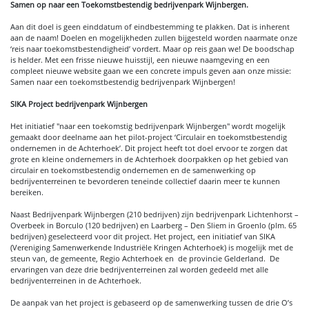
Samen op naar een Toekomstbestendig bedrijvenpark Wijnbergen.
Aan dit doel is geen einddatum of eindbestemming te plakken. Dat is inherent
aan de naam! Doelen en mogelijkheden zullen bijgesteld worden naarmate onze
‘reis naar toekomstbestendigheid’ vordert. Maar op reis gaan we! De boodschap
is helder. Met een frisse nieuwe huisstijl, een nieuwe naamgeving en een
compleet nieuwe website gaan we een concrete impuls geven aan onze missie:
Samen naar een toekomstbestendig bedrijvenpark Wijnbergen!
SIKA Project bedrijvenpark Wijnbergen
Het initiatief "naar een toekomstig bedrijvenpark Wijnbergen" wordt mogelijk
gemaakt door deelname aan het pilot-project ‘Circulair en toekomstbestendig
ondernemen in de Achterhoek’. Dit project heeft tot doel ervoor te zorgen dat
grote en kleine ondernemers in de Achterhoek doorpakken op het gebied van
circulair en toekomstbestendig ondernemen en de samenwerking op
bedrijventerreinen te bevorderen teneinde collectief daarin meer te kunnen
bereiken.
Naast Bedrijvenpark Wijnbergen (210 bedrijven) zijn bedrijvenpark Lichtenhorst –
Overbeek in Borculo (120 bedrijven) en Laarberg – Den Sliem in Groenlo (plm. 65
bedrijven) geselecteerd voor dit project. Het project, een initiatief van SIKA
(Vereniging Samenwerkende Industriële Kringen Achterhoek) is mogelijk met de
steun van, de gemeente, Regio Achterhoek en de provincie Gelderland. De
ervaringen van deze drie bedrijventerreinen zal worden gedeeld met alle
bedrijventerreinen in de Achterhoek.
De aanpak van het project is gebaseerd op de samenwerking tussen de drie O’s