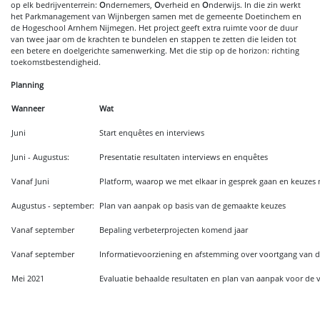
op elk bedrijventerrein:
O
ndernemers,
O
verheid en
O
nderwijs. In die zin werkt
het Parkmanagement van Wijnbergen samen met de gemeente Doetinchem en
de Hogeschool Arnhem Nijmegen. Het project geeft extra ruimte voor de duur
van twee jaar om de krachten te bundelen en stappen te zetten die leiden tot
een betere en doelgerichte samenwerking. Met die stip op de horizon: richting
toekomstbestendigheid.
Planning
Wanneer
Wat
Juni
Start enquêtes en interviews
Juni - Augustus:
Presentatie resultaten interviews en enquêtes
Vanaf Juni
Platform, waarop we met elkaar in gesprek gaan en keuzes
Augustus - september:
Plan van aanpak op basis van de gemaakte keuzes
Vanaf september
Bepaling verbeterprojecten komend jaar
Vanaf september
Informatievoorziening en afstemming over voortgang van d
Mei 2021
Evaluatie behaalde resultaten en plan van aanpak voor de 