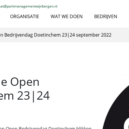
iaat@parkmanagementwijnbergen.nl
ORGANISATIE
WAT WE DOEN
BEDRIJVEN
pen Bedrijvendag Doetinchem 23|24 september 2022
lle Open
hem 23|24
an Open Bedrijvendag Doetinchem blikken