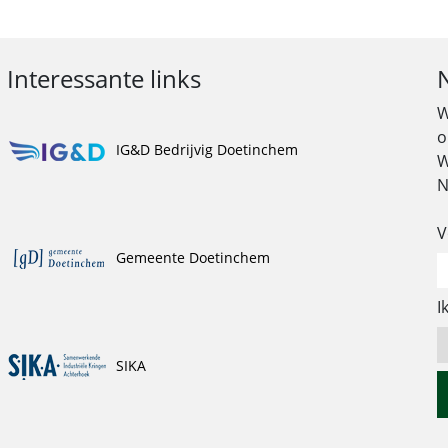
Interessante links
W
o
IG&D Bedrijvig Doetinchem
W
N
V
Gemeente Doetinchem
I
SIKA