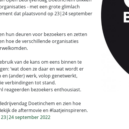
rganisaties - met een grote glimlach
enement dat plaatsvond op 23|24 september
en hun deuren voor bezoekers en zetten
en hoe de verschillende organisaties
verwelkomden.
ebruik van de kans om eens binnen te
agen: ‘wat doen ze daar en wat wordt er
 en (ander) werk, volop genetwerkt,
ie verbindingen tot stand.
hl reageerden bezoekers enthousiast.
n Bedrijvendag Doetinchem en zien hoe
Bekijk de aftermovie en #laatjeinspireren.
m 23|24 september 2022