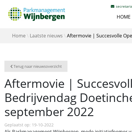
secretar
HOME
Home
Laatste nieuws
Aftermovie | Succesvolle O
Terug naar nieuwsoverzicht
Aftermovie | Succesvo
Bedrijvendag Doetinc
september 2022
Geplaatst op: 19-10-2022
Als Parkmanagement Wijnbergen, mede initiatiefnemer v